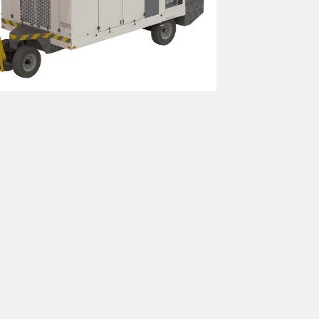
LD-ACU-804-H (60 TON)