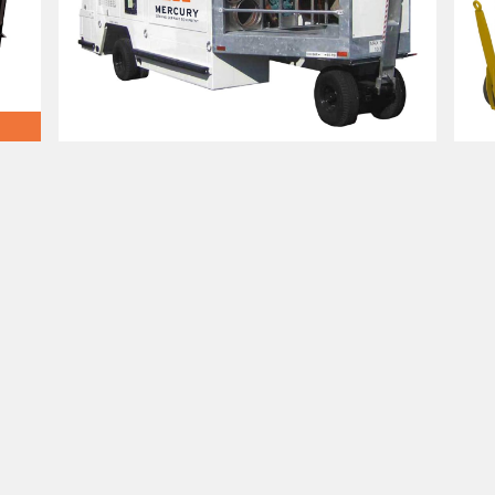
N)
TLD ACU-802-H (115 TON)
T
 A QUOTE
ow how we can serve you.