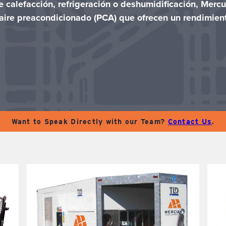
de calefacción, refrigeración o deshumidificación, Mer
aire preacondicionado (PCA) que ofrecen un rendimien
Want to Speak Directly with our Team?
Contact Us
.