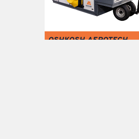
OSHKOSH AEROTECH
JETAIRE M-60-H (30 TO
REQUEST
Or let us kn