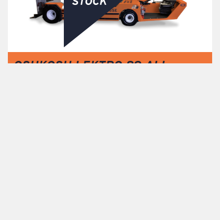
OSHKOSH LEKTRO 89 ALL-
ELECTRIC TOWBARLESS
AIRCRAFT TOW TRACTOR
REQUEST A
QUOTE
Or let us know how we