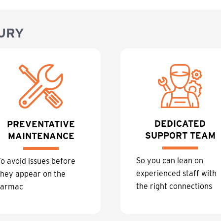
URY
DEDICATED
PREVENTATIVE
SUPPORT TEAM
MAINTENANCE
So you can lean on
To avoid issues before
experienced staff with
they appear on the
the right connections
tarmac