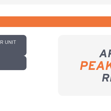
R UNIT
A
PEA
R